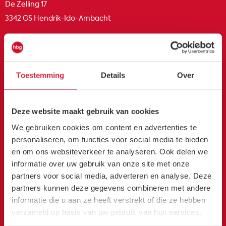
De Zelling 17
3342 GS Hendrik-Ido-Ambacht
Onze showroom bezoeken? Maak dan
eerst een afspraak.
Toestemming
Details
Over
0180 482 345
info@hetbeeldgebouw.nl
Deze website maakt gebruik van cookies
We gebruiken cookies om content en advertenties te
personaliseren, om functies voor social media te bieden
Klantenservice
en om ons websiteverkeer te analyseren. Ook delen we
informatie over uw gebruik van onze site met onze
Contactpagina HBG
partners voor social media, adverteren en analyse. Deze
partners kunnen deze gegevens combineren met andere
Over Het Beeldgebouw
informatie die u aan ze heeft verstrekt of die ze hebben
verzameld op basis van uw gebruik van hun services.
Bestanden aanleveren