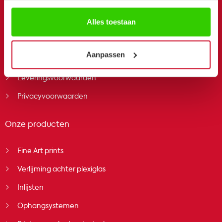
Frequently Asked Questions
Alles toestaan
Prijzen op maat
Team Het Beeldgebouw
Aanpassen
Nieuws en blogs
Leveringsvoorwaarden
Privacyvoorwaarden
Onze producten
Fine Art prints
Verlijming achter plexiglas
Inlijsten
Ophangsystemen