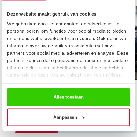
Deze website maakt gebruik van cookies
We gebruiken cookies om content en advertenties te
personaliseren, om functies voor social media te bieden
en om ons websiteverkeer te analyseren. Ook delen we
informatie over uw gebruik van onze site met onze
partners voor social media, adverteren en analyse. Deze
partners kunnen deze gegevens combineren met andere
informatie die u aan ze heeft verstrekt of die ze hebben
Blog
verzameld op basis van uw gebruik van hun services.
Lambda C-prints vs. Fine Art
Alles toestaan
prints
Aanpassen