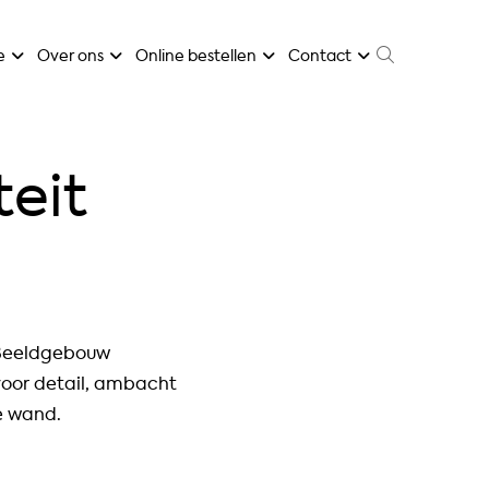
e
Over ons
Online bestellen
Contact
teit
t Beeldgebouw
 voor detail, ambacht
e wand.