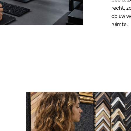
recht, z
op uw we
ruimte.