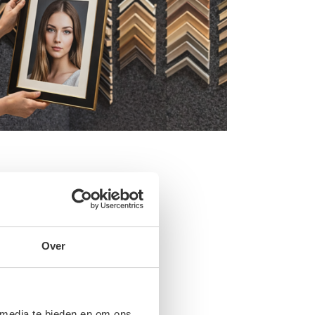
Over
vig aan de
 media te bieden en om ons