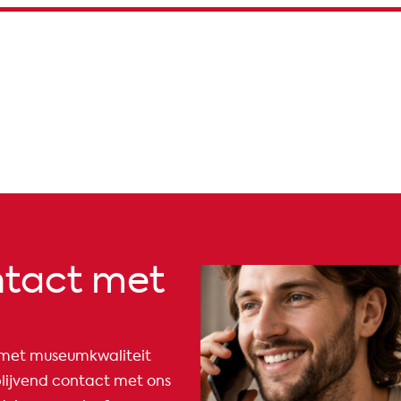
tact met
t met museumkwaliteit
lijvend contact met ons