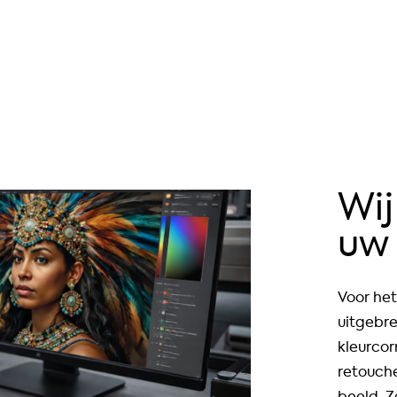
Wij
uw
Voor het
uitgebr
kleurcor
retouche
beeld. Zo