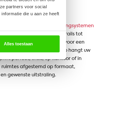
nd
ze partners voor social
nformatie die u aan ze heeft
 adviseren wij passende
ophangsystemen
 situatie. Van strakke galerijrails tot
are bevestiging: wij zorgen voor een
Alles toestaan
en esthetische presentatie. Zo hangt uw
print perfect, thuis, op kantoor of in
e ruimtes afgestemd op formaat,
en gewenste uitstraling.