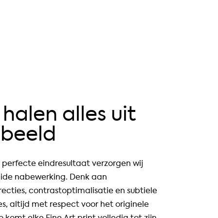
 halen alles uit
 beeld
 perfecte eindresultaat verzorgen wij
eide nabewerking. Denk aan
recties, contrastoptimalisatie en subtiele
s, altijd met respect voor het originele
 komt elke Fine Art print volledig tot zijn